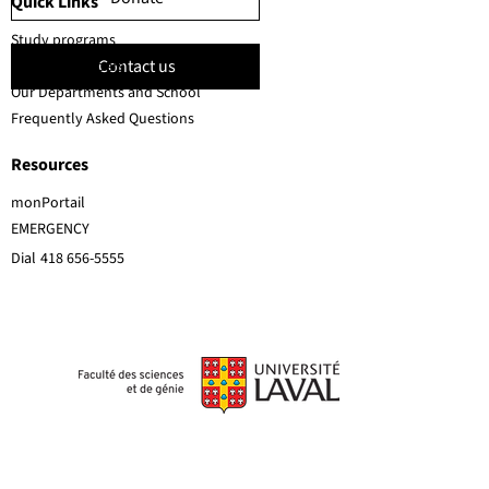
Quick Links
Study programs
Contact us
Faculty members
Our Departments and School
Frequently Asked Questions
Resources
monPortail
EMERGENCY
Dial
418 656-5555